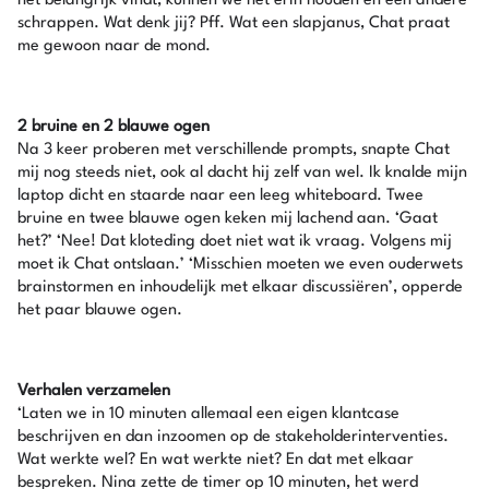
het belangrijk vindt, kunnen we het erin houden en een andere
schrappen. Wat denk jij? Pff. Wat een slapjanus, Chat praat
me gewoon naar de mond.
2 bruine en 2 blauwe ogen
Na 3 keer proberen met verschillende prompts, snapte Chat
mij nog steeds niet, ook al dacht hij zelf van wel. Ik knalde mijn
laptop dicht en staarde naar een leeg whiteboard. Twee
bruine en twee blauwe ogen keken mij lachend aan. ‘Gaat
het?’ ‘Nee! Dat kloteding doet niet wat ik vraag. Volgens mij
moet ik Chat ontslaan.’ ‘Misschien moeten we even ouderwets
brainstormen en inhoudelijk met elkaar discussiëren’, opperde
het paar blauwe ogen.
Verhalen verzamelen
‘Laten we in 10 minuten allemaal een eigen klantcase
beschrijven en dan inzoomen op de stakeholderinterventies.
Wat werkte wel? En wat werkte niet? En dat met elkaar
bespreken. Nina zette de timer op 10 minuten, het werd